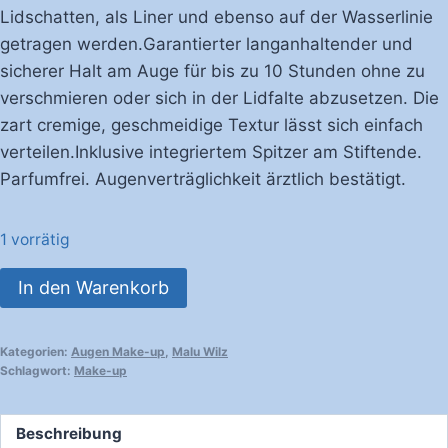
Lidschatten, als Liner und ebenso auf der Wasserlinie
getragen werden.Garantierter langanhaltender und
sicherer Halt am Auge für bis zu 10 Stunden ohne zu
verschmieren oder sich in der Lidfalte abzusetzen. Die
zart cremige, geschmeidige Textur lässt sich einfach
verteilen.Inklusive integriertem Spitzer am Stiftende.
Parfumfrei. Augenverträglichkeit ärztlich bestätigt.
1 vorrätig
Malu
In den Warenkorb
Wilz
LONGWEAR
Kategorien:
Augen Make-up
,
Malu Wilz
EYESHADOW
Schlagwort:
Make-up
PEN
FB.17
Beschreibung
Menge