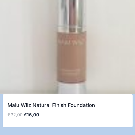
Malu Wilz Natural Finish Foundation
Ursprünglicher
Aktueller
€
32,00
€
16,00
Preis
Preis
war:
ist: