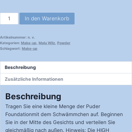
Malu
In den Warenkorb
Wilz
Protect
Artikelnummer:
n. v.
Sun
Kategorien:
Make-up
,
Malu Wilz
,
Powder
Powder
Schlagwort:
Make-up
Foundation
SPF50
Beschreibung
Nachfüllung
Zusätzliche Informationen
Menge
Beschreibung
Tragen Sie eine kleine Menge der Puder
Foundationmit dem Schwämmchen auf. Beginnen
Sie in der Mitte des Gesichts und verteilen Sie
gleichmäßig nach außen. Hinweis: Die HIGH